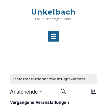
Skip
to
Unkelbach
content
Das Tal der ewigen Sonne
Es sind keine anstehenden Veranstaltungen vorhanden.
Veranstaltunge
Vera
Anstehende
SUCHE
LISTE
Ansi
Suche
Datum
Navi
Vergangene Veranstaltungen
und
wählen.